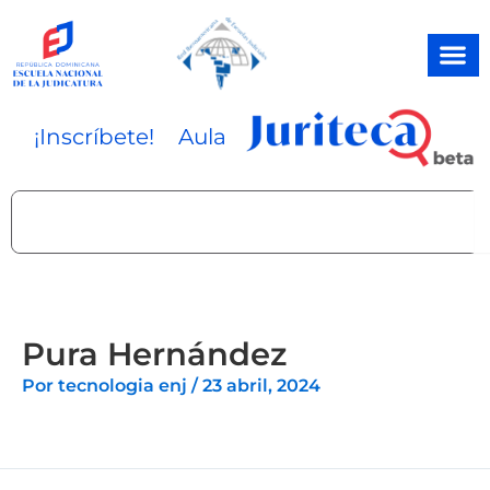
Ir
al
contenido
¡Inscríbete!
Aula
Search
Pura Hernández
Por
tecnologia enj
/
23 abril, 2024