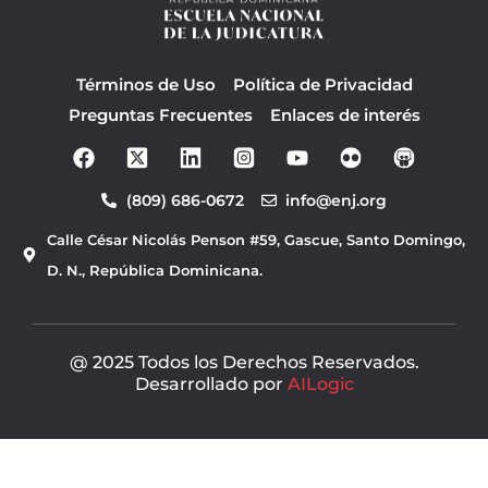
Términos de Uso
Política de Privacidad
Preguntas Frecuentes
Enlaces de interés
F
Y
a
o
c
u
(809) 686-0672
info@enj.org
e
t
b
u
Calle César Nicolás Penson #59, Gascue, Santo Domingo,
o
b
o
e
D. N., República Dominicana.
k
@ 2025 Todos los Derechos Reservados.
Desarrollado por
AILogic