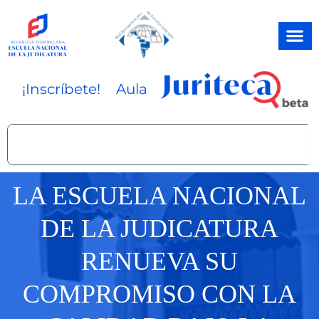
Ir
al
contenido
¡Inscríbete!
Aula
Search
LA ESCUELA NACIONAL
DE LA JUDICATURA
RENUEVA SU
COMPROMISO CON LA