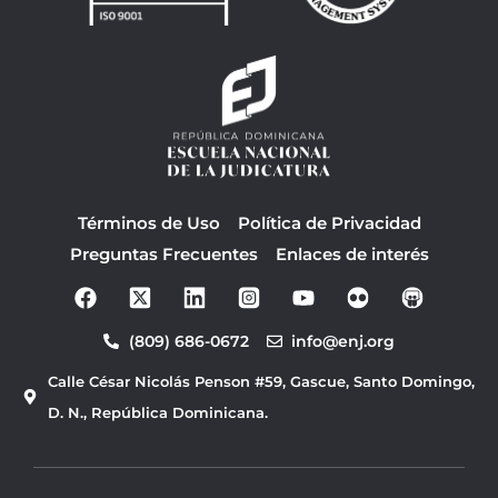
Términos de Uso
Política de Privacidad
Preguntas Frecuentes
Enlaces de interés
F
Y
a
o
c
u
(809) 686-0672
info@enj.org
e
t
b
u
Calle César Nicolás Penson #59, Gascue, Santo Domingo,
o
b
o
e
D. N., República Dominicana.
k