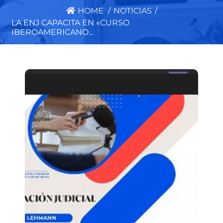
HOME
/
NOTICIAS
/
LA ENJ CAPACITA EN «CURSO
IBEROAMERICANO...