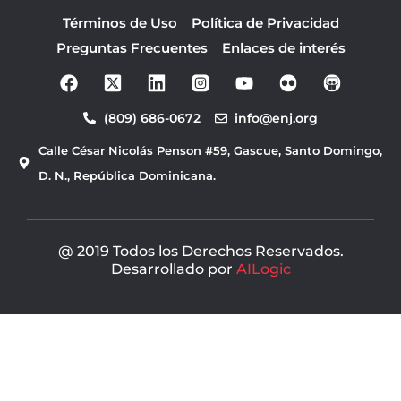
Términos de Uso
Política de Privacidad
Preguntas Frecuentes
Enlaces de interés
F
Y
a
o
c
u
(809) 686-0672
info@enj.org
e
t
b
u
Calle César Nicolás Penson #59, Gascue, Santo Domingo,
o
b
o
e
D. N., República Dominicana.
k
@ 2019 Todos los Derechos Reservados.
Desarrollado por
AILogic