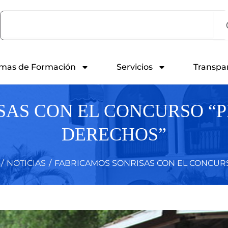
Search
mas de Formación
Servicios
Transpa
AS CON EL CONCURSO “P
DERECHOS”
/
NOTICIAS
/
FABRICAMOS SONRISAS CON EL CONCURSO