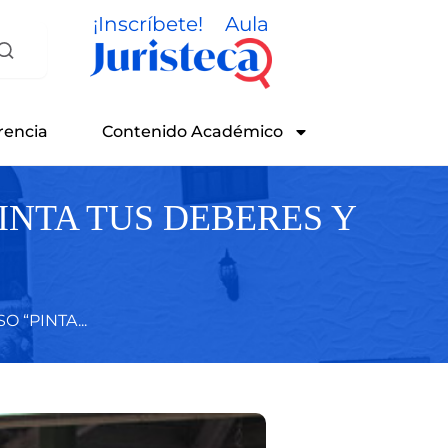
¡Inscríbete!
Aula
rencia
Contenido Académico
INTA TUS DEBERES Y
 “PINTA...