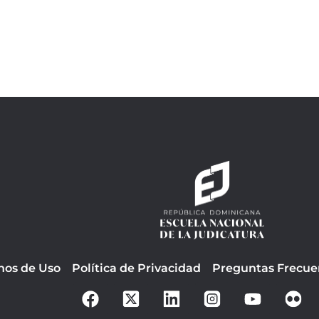
nos de Uso
Política de Privacidad
Preguntas Frecue
F
Y
a
o