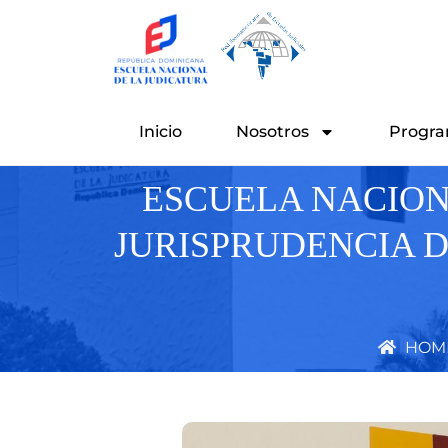
Ir
al
contenido
Inicio
Nosotros
Progra
ESCUELA NACION
JURISPRUDENCIA 
HOM