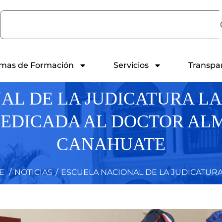
Search
mas de Formación
Servicios
Transpa
AL DE LA JUDICATURA L
DEDICADA AL DOCTOR A
CANAHUATE
E
/
NOTICIAS
/
ESCUELA NACIONAL DE LA JUDICATURA 