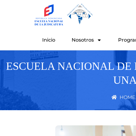
Ir
al
contenido
Inicio
Nosotros
Progra
ESCUELA NACIONAL DE 
UNA
HOME