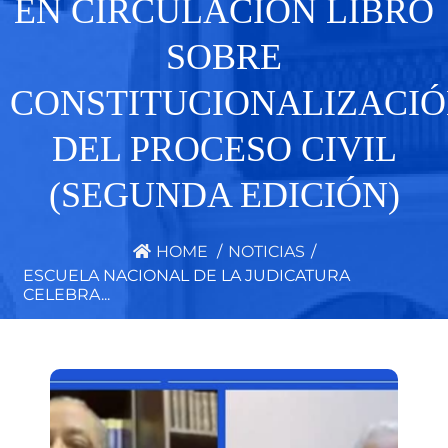
EN CIRCULACIÓN LIBRO
SOBRE
CONSTITUCIONALIZACI
DEL PROCESO CIVIL
(SEGUNDA EDICIÓN)
HOME
/
NOTICIAS
/
ESCUELA NACIONAL DE LA JUDICATURA
CELEBRA...