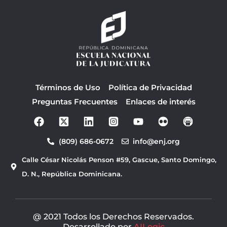
Términos de Uso
Política de Privacidad
Preguntas Frecuentes
Enlaces de interés
F
Y
a
o
c
u
(809) 686-0672
info@enj.org
e
t
b
u
Calle César Nicolás Penson #59, Gascue, Santo Domingo,
o
b
o
e
D. N., República Dominicana.
k
@ 2021 Todos los Derechos Reservados.
Desarrollado por
AILogic