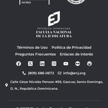
Términos de Uso
Política de Privacidad
Preguntas Frecuentes
Enlaces de interés
F
Y
a
o
c
u
(809) 686-0672
info@enj.org
e
t
b
u
Calle César Nicolás Penson #59, Gascue, Santo Domingo,
o
b
o
e
D. N., República Dominicana.
k