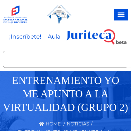
Ir
al
contenido
¡Inscríbete!
Aula
Search
ENTRENAMIENTO YO
ME APUNTO A LA
VIRTUALIDAD (GRUPO 2)
HOME
/
NOTICIAS
/