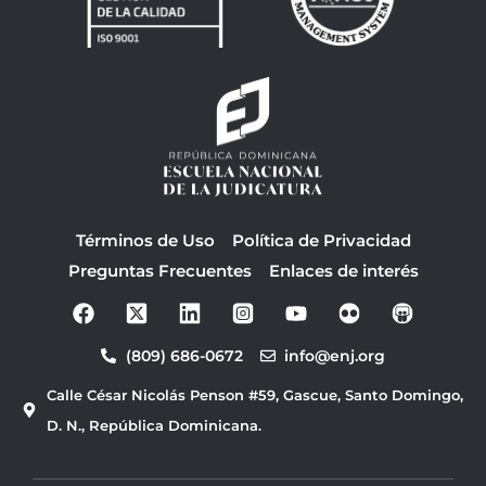
Términos de Uso
Política de Privacidad
Preguntas Frecuentes
Enlaces de interés
F
Y
a
o
c
u
(809) 686-0672
info@enj.org
e
t
b
u
Calle César Nicolás Penson #59, Gascue, Santo Domingo,
o
b
o
e
D. N., República Dominicana.
k