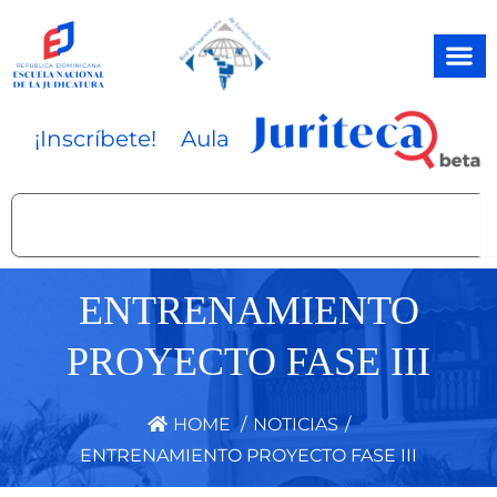
Ir
al
contenido
¡Inscríbete!
Aula
Search
ENTRENAMIENTO
PROYECTO FASE III
HOME
/
NOTICIAS
/
ENTRENAMIENTO PROYECTO FASE III