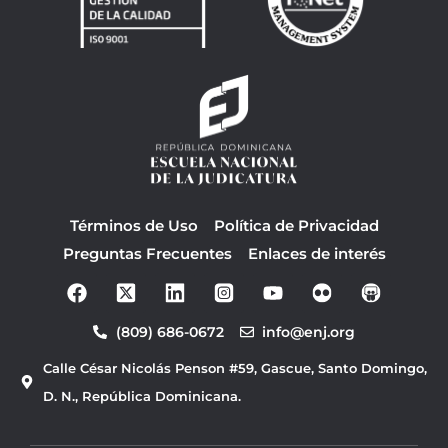
Términos de Uso
Política de Privacidad
Preguntas Frecuentes
Enlaces de interés
F
Y
a
o
c
u
(809) 686-0672
info@enj.org
e
t
b
u
Calle César Nicolás Penson #59, Gascue, Santo Domingo,
o
b
o
e
D. N., República Dominicana.
k