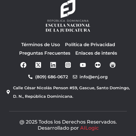
Términos de Uso
Política de Privacidad
Preguntas Frecuentes
Enlaces de interés
F
Y
a
o
c
u
(809) 686-0672
info@enj.org
e
t
b
u
Calle César Nicolás Penson #59, Gascue, Santo Domingo,
o
b
o
e
D. N., República Dominicana.
k
@ 2025 Todos los Derechos Reservados.
Desarrollado por
AILogic