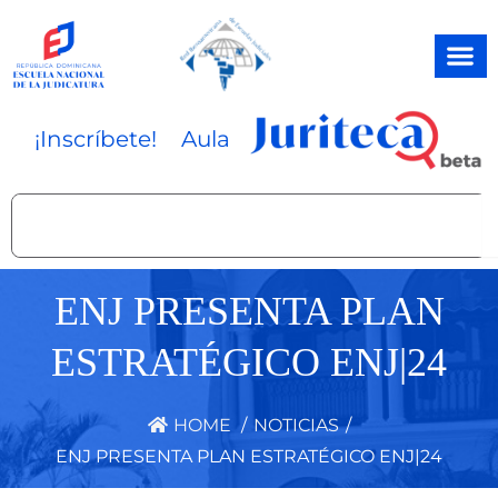
Ir
al
contenido
¡Inscríbete!
Aula
Search
ENJ PRESENTA PLAN
ESTRATÉGICO ENJ|24
HOME
/
NOTICIAS
/
ENJ PRESENTA PLAN ESTRATÉGICO ENJ|24