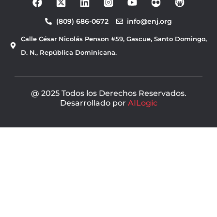
a
o
c
u
(809) 686-0672
info@enj.org
e
t
b
u
Calle César Nicolás Penson #59, Gascue, Santo Domingo,
o
b
o
e
D. N., República Dominicana.
k
@ 2025 Todos los Derechos Reservados.
Desarrollado por
AILogic