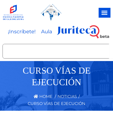
Ir
al
contenido
¡Inscríbete!
Aula
Search
CURSO VÍAS DE
EJECUCIÓN
HOME
/
NOTICIAS
/
CURSO VÍAS DE EJECUCIÓN