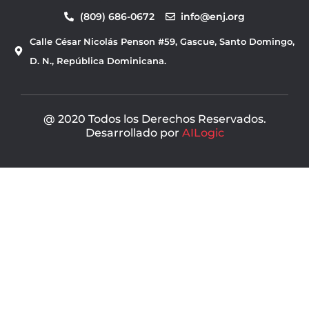
c
u
(809) 686-0672
info@enj.org
e
t
b
u
Calle César Nicolás Penson #59, Gascue, Santo Domingo,
o
b
o
e
D. N., República Dominicana.
k
@ 2020 Todos los Derechos Reservados.
Desarrollado por
AILogic