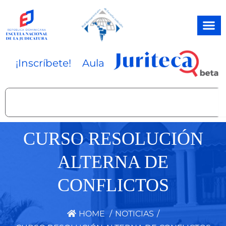
Ir
al
contenido
¡Inscríbete!
Aula
Search
CURSO RESOLUCIÓN
ALTERNA DE
CONFLICTOS
HOME
/
NOTICIAS
/