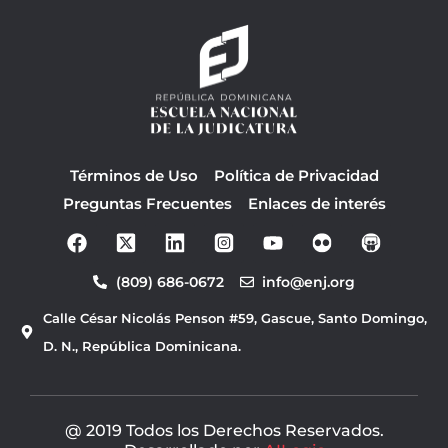
Términos de Uso
Política de Privacidad
Preguntas Frecuentes
Enlaces de interés
F
Y
a
o
c
u
(809) 686-0672
info@enj.org
e
t
b
u
Calle César Nicolás Penson #59, Gascue, Santo Domingo,
o
b
o
e
D. N., República Dominicana.
k
@ 2019 Todos los Derechos Reservados.