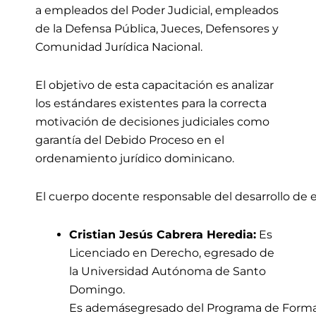
a
e
mpleados del Poder Judicial, empleados
de la Defensa Pública, Jueces, Defensores y
Comunidad Jurídica Nacional.
El objetivo de esta capacitación es
a
nalizar
los estándares existentes para la correcta
motivación de decisiones judiciales como
garantía del
Debido Proceso en el
ordenamiento jurídico dominicano.
El cuerpo docente responsable del desarrollo de e
Cristian Jesús Cabrera Heredia:
Es
Licenciado en Derecho,
egresado
de
la Universidad
Autónoma
de Santo
Domingo.
Es
además
egresado
del
Programa
de
Forma