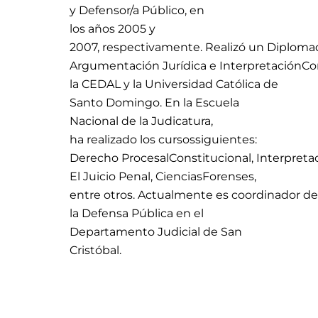
y Defensor/a
Público
, en
los
años
2005 y
2007,
respectivamente
.
Realizó
un
Diploma
Argumentación
Jurídica
e
Interpretación
Co
la CEDAL y la Universidad
Católica
de
Santo Domingo. En la Escuela
Nacional de la
Judicatura
,
ha
realizado
los
cursos
siguientes
:
Derecho
Procesal
Constitucional
,
Interpreta
El
Juicio
Penal,
Ciencias
Forenses
,
entre
otros
.
Actualmente
es
coordinador
de
la
Defensa
Pública en el
Departamento Judicial de San
Cristóbal.