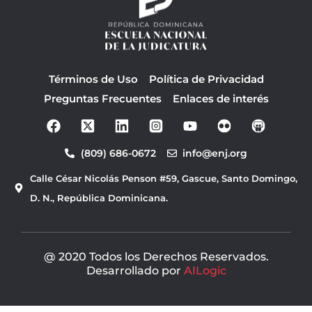
Términos de Uso
Política de Privacidad
Preguntas Frecuentes
Enlaces de interés
F
Y
a
o
c
u
(809) 686-0672
info@enj.org
e
t
b
u
Calle César Nicolás Penson #59, Gascue, Santo Domingo,
o
b
o
e
D. N., República Dominicana.
k
@ 2020 Todos los Derechos Reservados.
Desarrollado por
AILogic