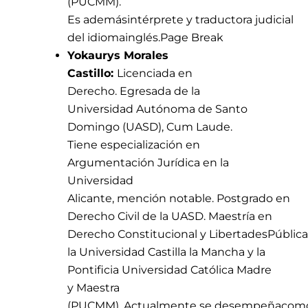
(PUCMM).
Es
además
intérprete
y
traductora
judicial
del
idioma
inglés
.
Page Break
Yokaurys Morales
Castillo:
Licenciada
en
Derecho.
Egresada
de la
Universidad
Autónoma
de Santo
Domingo (UASD), Cum Laude.
Tiene
especialización
en
Argumentación
Jurídica
en la
Universidad
Alicante,
mención
notable.
Postgrado
en
Derecho Civil de la UASD.
Maestría
en
Derecho
Constitucional
y
Libertades
Pública
la Universidad Castilla la Mancha y la
Pontificia Universidad
Católica
Madre
y Maestra
(PUCMM).
Actualmente
se
desempeña
com