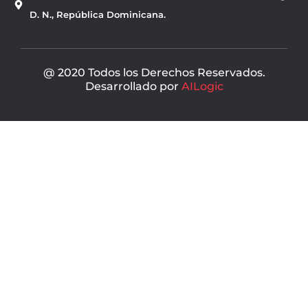
o
b
o
e
D. N., República Dominicana.
k
@ 2020 Todos los Derechos Reservados.
Desarrollado por
AILogic