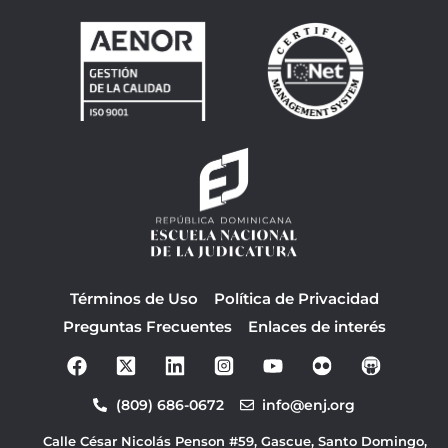
Términos de Uso
Política de Privacidad
Preguntas Frecuentes
Enlaces de interés
F
Y
a
o
c
u
(809) 686-0672
info@enj.org
e
t
b
u
Calle César Nicolás Penson #59, Gascue, Santo Domingo,