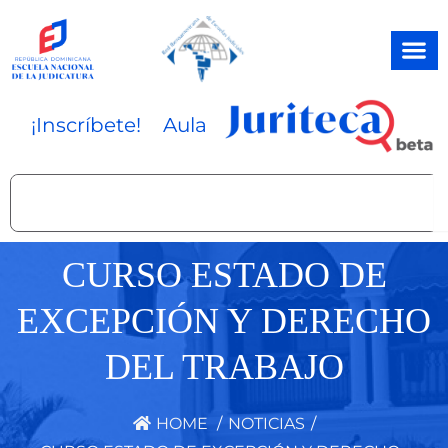
Ir
al
contenido
¡Inscríbete!
Aula
Search
CURSO ESTADO DE
EXCEPCIÓN Y DERECHO
DEL TRABAJO
HOME
/
NOTICIAS
/