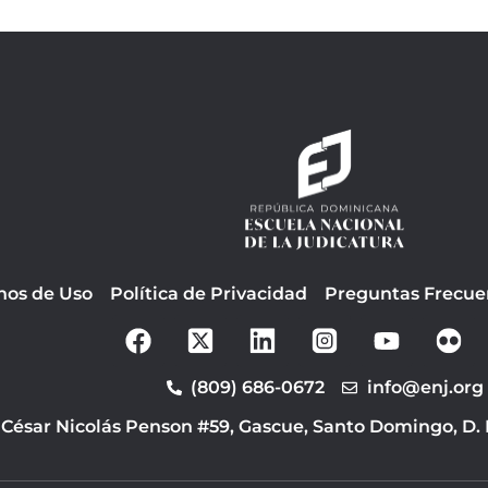
nos de Uso
Política de Privacidad
Preguntas Frecue
F
Y
a
o
c
u
(809) 686-0672
info@enj.org
e
t
b
u
 César Nicolás Penson #59, Gascue, Santo Domingo, D.
o
b
o
e