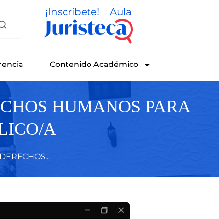
¡Inscríbete!
Aula
rencia
Contenido Académico
ECHOS HUMANOS PARA
LICO/A
DERECHOS...