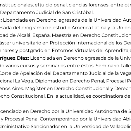
nstitucionales, el juicio penal, ciencias forenses, entre 
 Departamento Judicial de San Cristóbal.
:
Licenciada en Derecho, egresada de la Universidad 
sada del programa de estudio América Latina y la Unión
idad de Alcalá, España. Maestría en Derecho Constitucion
ster universitario en Protección Internacional de los 
enares y postgrado en Entornos Virtuales del Aprendizaje
ríguez Díaz:
Licenciada en Derecho egresada de la Unive
o varios cursos y seminarios entre éstos: Seminario-taller
 Corte de Apelación del Departamento Judicial de la Veg
ional La Vega. Diplomado en Derecho Penal, Procesal Pen
nos Aires. Magíster en Derecho Constitucional y Derecho
o Constitucional. En la actualidad, es coordinadora de 
.
icenciado en Derecho por la Universidad Autónoma de 
y Procesal Penal Contemporáneo por la Universidad Abie
ministrativo Sancionador en la Universidad de Valladolid