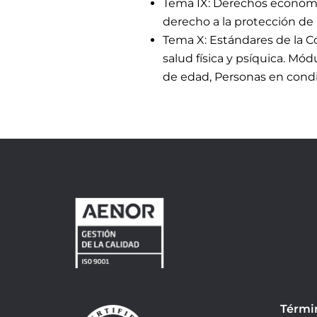
Tema IX: Derechos económico
derecho a la protección de l
Tema X: Estándares de la Co
salud física y psíquica. Mó
de edad, Personas en condi
Térmi