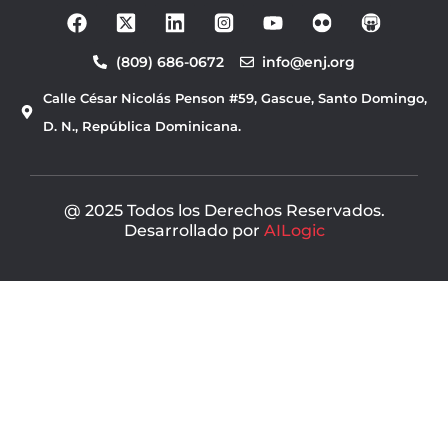
F
Y
a
o
c
u
(809) 686-0672
info@enj.org
e
t
b
u
Calle César Nicolás Penson #59, Gascue, Santo Domingo,
o
b
o
e
D. N., República Dominicana.
k
@ 2025 Todos los Derechos Reservados.
Desarrollado por
AILogic