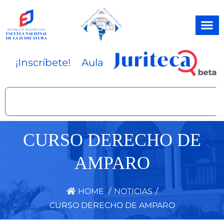
Ir
al
contenido
¡Inscríbete!
Aula
Search
CURSO DERECHO DE
AMPARO
HOME
/
NOTICIAS
/
CURSO DERECHO DE AMPARO