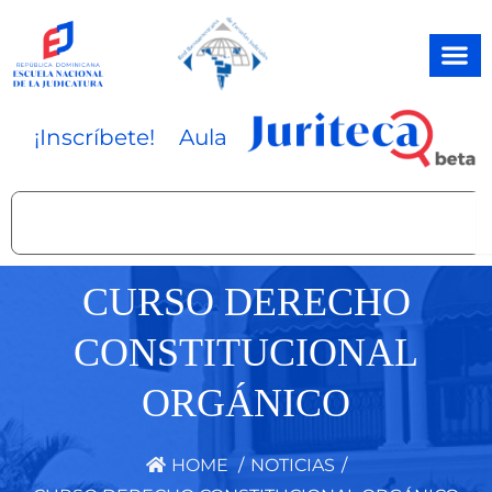
Ir
al
contenido
¡Inscríbete!
Aula
Search
CURSO DERECHO
CONSTITUCIONAL
ORGÁNICO
HOME
/
NOTICIAS
/