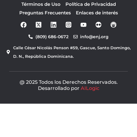
Términos de Uso
Política de Privacidad
Preguntas Frecuentes
Enlaces de interés
F
Y
a
o
c
u
(809) 686-0672
info@enj.org
e
t
b
u
Calle César Nicolás Penson #59, Gascue, Santo Domingo,
o
b
o
e
D. N., República Dominicana.
k
@ 2025 Todos los Derechos Reservados.
Desarrollado por
AILogic