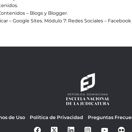
tenidos.
Contenidos – Blogs y Blogger.
car – Google Sites. Módulo 7: Redes Sociales – Facebook 
nos de Uso
Política de Privacidad
Preguntas Frecue
F
Y
a
o