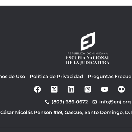
nos de Uso
Política de Privacidad
Preguntas Frecue
F
Y
a
o
c
u
(809) 686-0672
info@enj.org
e
t
b
u
 César Nicolás Penson #59, Gascue, Santo Domingo, D.
o
b
o
e