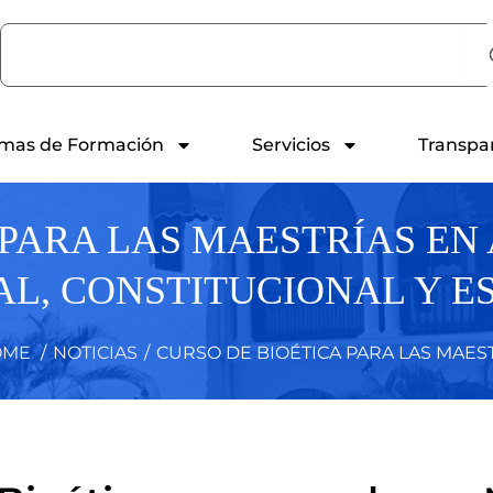
Search
mas de Formación
Servicios
Transpa
 PARA LAS MAESTRÍAS EN
NAL, CONSTITUCIONAL Y E
ME
/
NOTICIAS
/
CURSO DE BIOÉTICA PARA LAS MAESTR