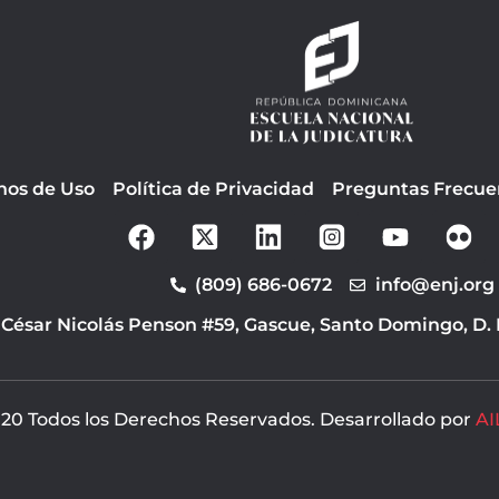
nos de Uso
Política de Privacidad
Preguntas Frecue
F
Y
a
o
c
u
(809) 686-0672
info@enj.org
e
t
b
u
 César Nicolás Penson #59, Gascue, Santo Domingo, D.
o
b
o
e
k
20 Todos los Derechos Reservados. Desarrollado por
AI