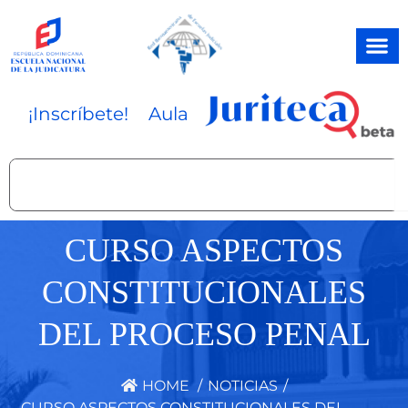
Ir
al
contenido
¡Inscríbete!
Aula
Search
CURSO ASPECTOS
CONSTITUCIONALES
DEL PROCESO PENAL
HOME
/
NOTICIAS
/
CURSO ASPECTOS CONSTITUCIONALES DEL