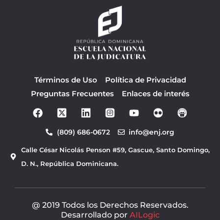
Términos de Uso
Política de Privacidad
Preguntas Frecuentes
Enlaces de interés
F
Y
a
o
c
u
(809) 686-0672
info@enj.org
e
t
b
u
Calle César Nicolás Penson #59, Gascue, Santo Domingo,
o
b
o
e
D. N., República Dominicana.
k
@ 2019 Todos los Derechos Reservados.
Desarrollado por
AILogic