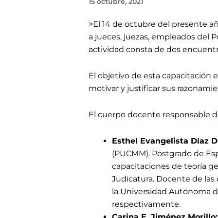
15 octubre, 2021
>El 14 de octubre
del presente año
a jueces, juezas, empleados del P
actividad consta de dos encuentr
El objetivo de esta capacitación 
motivar y justificar sus razonamie
El cuerpo docente responsable d
Esthel Evangelista Díaz D
(PUCMM). Postgrado de Espe
capacitaciones de teoría ge
Judicatura. Docente de las cá
la Universidad Autónoma de
respectivamente.
Carina E. Jiménez Morillo: