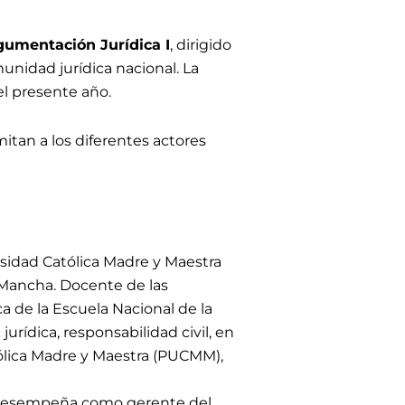
gumentación Jurídica I
, dirigido
munidad jurídica nacional
.
L
a
el presente año
.
itan a los diferentes actores
rsidad Católica Madre y Maestra
 Mancha. Docente de las
a de la Escuela Nacional de la
jurídica, responsabilidad civil, en
ólica Madre y Maestra (PUCMM),
e desempeña como gerente del