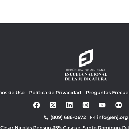
nos de Uso
Política de Privacidad
Preguntas Frecue
F
Y
a
o
c
u
(809) 686-0672
info@enj.org
e
t
b
u
 César Nicolás Penson #59, Gascue, Santo Domingo, D.