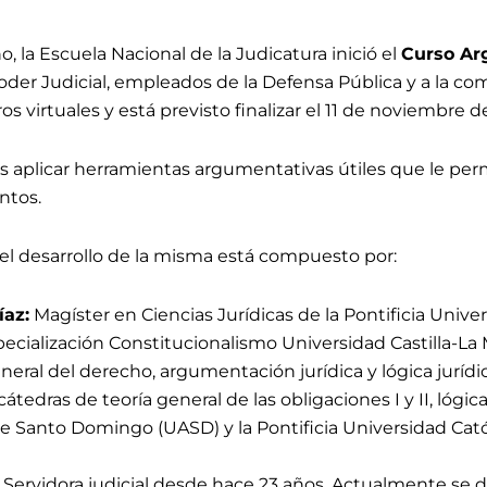
, la Escuela Nacional de la Judicatura inició el
Curso Ar
oder Judicial, empleados de la Defensa Pública y a la co
os virtuales
y
está previsto finalizar el 11 de noviembre
d
es aplicar herramientas argumentativas útiles que le perm
ntos.
el desarrollo de la misma está compuesto por:
íaz:
Magíster en Ciencias Jurídicas de la Pontificia Unive
cialización Constitucionalismo Universidad Castilla-La
neral del derecho, argumentación jurídica y lógica jurídic
tedras de teoría general de las obligaciones I y II, lógica 
 Santo Domingo (UASD) y la Pontificia Universidad Cat
Servidora judicial desde hace 23 años. Actualmente s