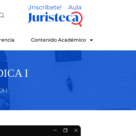
¡Inscríbete!
Aula
rencia
Contenido Académico
ICA I
A I