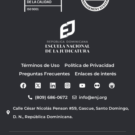
Términos de Uso
Política de Privacidad
Preguntas Frecuentes
Enlaces de interés
F
Y
a
o
c
u
(809) 686-0672
info@enj.org
e
t
b
u
Calle César Nicolás Penson #59, Gascue, Santo Domingo,
o
b
o
e
D. N., República Dominicana.
k