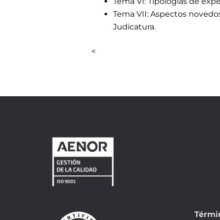
Tema VI: Tipologías de exper
Tema VII: Aspectos novedos
Judicatura.
<
Térmi