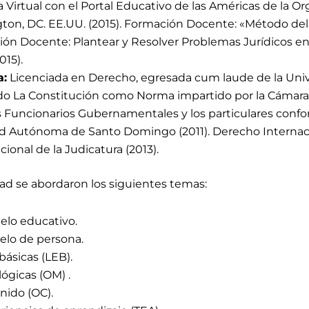
a Virtual con el Portal Educativo de las Américas de la O
on, DC. EE.UU. (2015). Formación Docente: «Método del C
ción Docente: Plantear y Resolver Problemas Jurídicos en e
015).
a:
Licenciada en Derecho, egresada cum laude de la Un
 La Constitución como Norma impartido por la Cámara d
os Funcionarios Gubernamentales y los particulares conf
dad Autónoma de Santo Domingo (2011). Derecho Interna
ional de la Judicatura (2013).
dad
se abordaron los siguientes temas:
elo educativo.
elo de persona​.
ásicas (LEB)​.
gicas (OM) ​.
ido (OC)​.