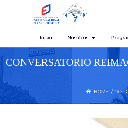
Ir
al
contenido
Inicio
Nosotros
Progra
CONVERSATORIO REIMAG
HOME
/
NOTI