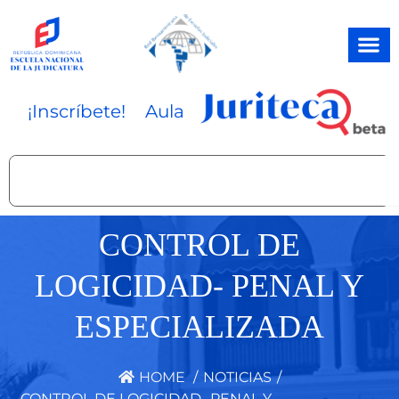
Ir
al
contenido
¡Inscríbete!
Aula
Search
CONTROL DE
LOGICIDAD- PENAL Y
ESPECIALIZADA
HOME
/
NOTICIAS
/
CONTROL DE LOGICIDAD- PENAL Y