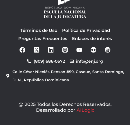
Términos de Uso
Política de Privacidad
Preguntas Frecuentes
Enlaces de interés
F
Y
a
o
c
u
(809) 686-0672
info@enj.org
e
t
b
u
Calle César Nicolás Penson #59, Gascue, Santo Domingo,
o
b
o
e
D. N., República Dominicana.
k
@ 2025 Todos los Derechos Reservados.
Desarrollado por
AILogic