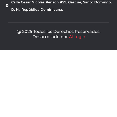
Calle César Nicolás Penson #59, Gascue, Santo Domingo,
o
b
o
e
D. N., República Dominicana.
k
@ 2025 Todos los Derechos Reservados.
Desarrollado por
AILogic