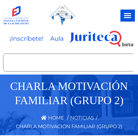
Ir
al
contenido
¡Inscríbete!
Aula
Search
CHARLA MOTIVACIÓN
FAMILIAR (GRUPO 2)
HOME
/
NOTICIAS
/
CHARLA MOTIVACIÓN FAMILIAR (GRUPO 2)