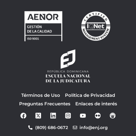
Términos de Uso
Política de Privacidad
Preguntas Frecuentes
Enlaces de interés
F
Y
a
o
c
u
(809) 686-0672
info@enj.org
e
t
b
u