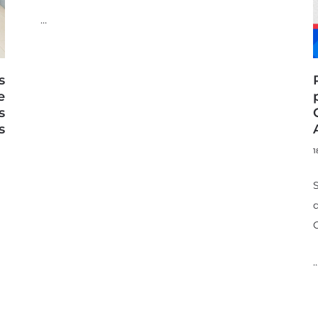
…
s
e
s
s
1
S
d
C