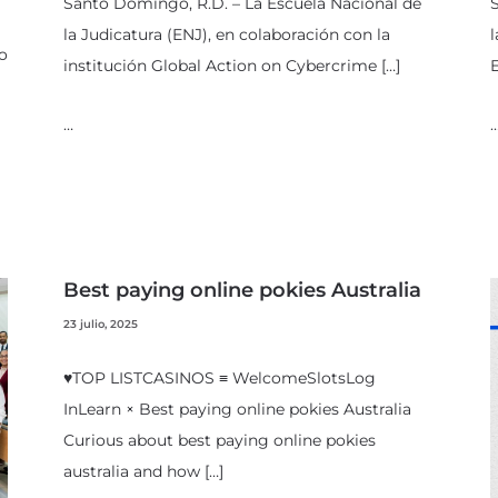
Santo Domingo, R.D. – La Escuela Nacional de
S
la Judicatura (ENJ), en colaboración con la
l
o
institución Global Action on Cybercrime […]
E
…
Best paying online pokies Australia
23 julio, 2025
♥TOP LISTCASINOS ≡ WelcomeSlotsLog
InLearn × Best paying online pokies Australia
Curious about best paying online pokies
australia​ and how […]