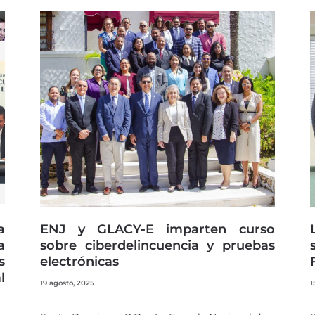
Page
Page
Page
Page
Page
a
ENJ y GLACY-E imparten curso
a
sobre ciberdelincuencia y pruebas
s
electrónicas
l
19 agosto, 2025
1