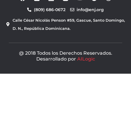
c
u
(809) 686-0672
info@enj.org
e
t
b
u
Calle César Nicolás Penson #59, Gascue, Santo Domingo,
o
b
o
e
D. N., República Dominicana.
k
@ 2018 Todos los Derechos Reservados.
Desarrollado por
AILogic