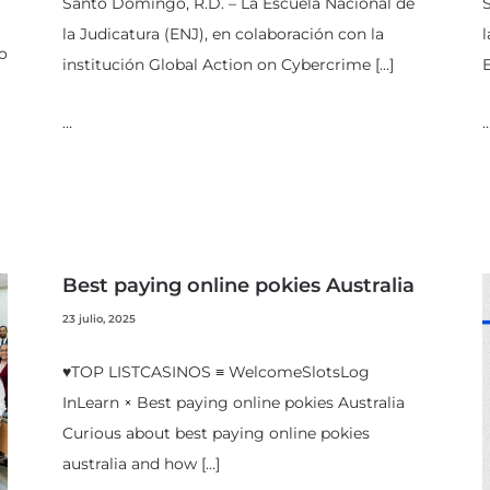
Santo Domingo, R.D. – La Escuela Nacional de
S
la Judicatura (ENJ), en colaboración con la
l
o
institución Global Action on Cybercrime […]
E
…
Best paying online pokies Australia
23 julio, 2025
♥TOP LISTCASINOS ≡ WelcomeSlotsLog
InLearn × Best paying online pokies Australia
Curious about best paying online pokies
australia​ and how […]